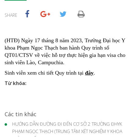
SHARE
(HTĐ) Ngày 17 tháng 8 năm 2023, Trường Đại học Y
khoa Phạm Ngọc Thạch ban hành Quy trình số
QT01/CTSV về việc hỗ trợ thực hiện gia hạn visa cho
sinh viên Lào, Campuchia.
Sinh viên xem chi tiết Quy trình tại
đây
.
Từ khóa:
Các tin khác
HƯỚNG DẪN ĐƯỜNG ĐI ĐẾN CƠ SỞ 2 TRƯỜNG ĐHYK
PHẠM NGỌC THẠCH (TRUNG TÂM XÉT NGHIỆM Y KHOA