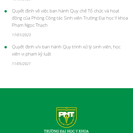
Quyết định về việc ban hành Quy chế Tổ chức và hoạt
động của Phòng Công tác Sinh viên Trường Đại học Y khoa
Phạm Ngọc Thạch
17/01/2023
Quyết định v/v ban hành Quy trình xử lý sinh viên, học
viên vi phạm kỷ luật
11/05/2021